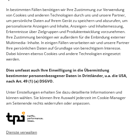
In bestimmten Fällen benötigen wir Ihre Zustimmung zur Verwendung
zurück zur Übersicht
von Cookies und anderen Technologien durch uns und unsere Partner,
um persönliche Daten auf Ihrem Gerät zu speichern und abzurufen, um
personalisierte Anzeigen und Inhalte, Anzeigen- und Inhaltemessung,
Erkenntnisse über Zielgruppen und Produktentwicklung vorzunehmen.
Ihre Zustimmung benötigen wir außerdem für die Einbindung externer
Multimedia- Inhalte. In einigen Fällen verarbeiten wir und unsere Partner
Jetzt Angebot für dieses Modell anfordern:
Ihre persönlichen Daten auf Grundlage von berechtigtem Interesse.
Dabei können ebenso Cookies und andere Technologien eingesetzt
werden.
Name
Dies umfasst auch Ihre Einwilligung in die Übermittlung
bestimmter personenbezogener Daten in Drittländer, u.a. die USA,
nach Art. 49 (1) (a) DSGVO.
E-Mail
Unter Einstellungen erhalten Sie dazu detaillierte Informationen und
können wählen. Sie können Ihre Auswahl jederzeit im Cookie-Manager
am Seitenende rechts widerrufen oder anpassen.
Telefonnummer
Dienste verwalten