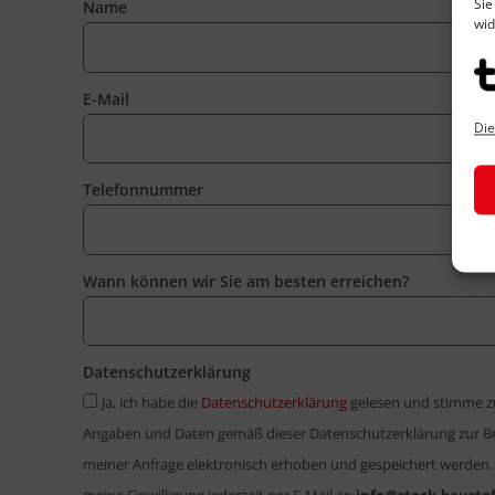
Sie
Name
wid
E-Mail
Die
Telefonnummer
Wann können wir Sie am besten erreichen?
Datenschutzerklärung
Ja, ich habe die
Datenschutzerklärung
gelesen und stimme z
Angaben und Daten gemäß dieser Datenschutzerklärung zur 
meiner Anfrage elektronisch erhoben und gespeichert werden.