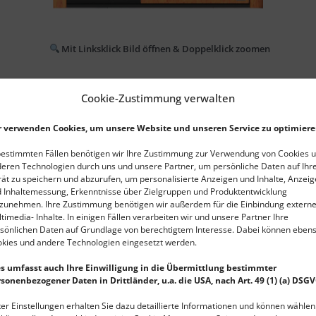
Mit Linksklick Bild öffnen & Doppelklick zoomen
KY GLANZ / Klarglas vollflächig sandgestrahlt / Außengrif
Cookie-Zustimmung verwalten
Fingerscanner
SECURO und ARMO COMFORT ELECTRO Verriegelung
r verwenden Cookies, um unsere Website und unseren Service zu optimiere
bestimmten Fällen benötigen wir Ihre Zustimmung zur Verwendung von Cookies 
eren Technologien durch uns und unsere Partner, um persönliche Daten auf Ih
ät zu speichern und abzurufen, um personalisierte Anzeigen und Inhalte, Anzeig
Haustür online konfigurieren
 Inhaltemessung, Erkenntnisse über Zielgruppen und Produktentwicklung
zunehmen. Ihre Zustimmung benötigen wir außerdem für die Einbindung extern
timedia- Inhalte. In einigen Fällen verarbeiten wir und unsere Partner Ihre
sönlichen Daten auf Grundlage von berechtigtem Interesse. Dabei können eben
kies und andere Technologien eingesetzt werden.
s umfasst auch Ihre Einwilligung in die Übermittlung bestimmter
sonenbezogener Daten in Drittländer, u.a. die USA, nach Art. 49 (1) (a) DSG
er Einstellungen erhalten Sie dazu detaillierte Informationen und können wählen