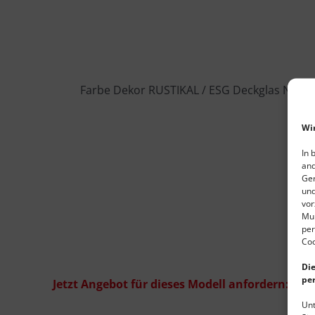
Farbe Dekor RUSTIKAL / ESG Deckglas NIGHT S
Wi
In 
and
Ger
und
vor
Mul
per
Coo
Die
per
Jetzt Angebot für dieses Modell anfordern:
Unt