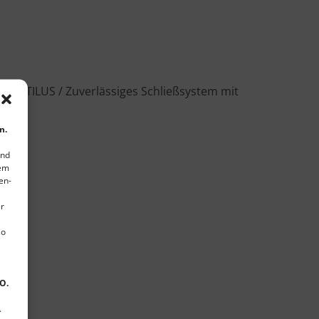
f NAUTILUS / Zuverlässiges Schließsystem mit
n.
und
rem
en-
er
so
VO.
.