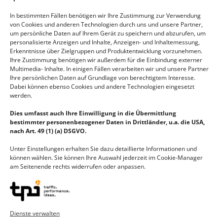
In bestimmten Fällen benötigen wir Ihre Zustimmung zur Verwendung
zurück zur Übersicht
von Cookies und anderen Technologien durch uns und unsere Partner,
um persönliche Daten auf Ihrem Gerät zu speichern und abzurufen, um
personalisierte Anzeigen und Inhalte, Anzeigen- und Inhaltemessung,
Erkenntnisse über Zielgruppen und Produktentwicklung vorzunehmen.
Ihre Zustimmung benötigen wir außerdem für die Einbindung externer
Multimedia- Inhalte. In einigen Fällen verarbeiten wir und unsere Partner
Jetzt Angebot für dieses Modell anfordern:
Ihre persönlichen Daten auf Grundlage von berechtigtem Interesse.
Dabei können ebenso Cookies und andere Technologien eingesetzt
werden.
Name
Dies umfasst auch Ihre Einwilligung in die Übermittlung
bestimmter personenbezogener Daten in Drittländer, u.a. die USA,
nach Art. 49 (1) (a) DSGVO.
E-Mail
Unter Einstellungen erhalten Sie dazu detaillierte Informationen und
können wählen. Sie können Ihre Auswahl jederzeit im Cookie-Manager
am Seitenende rechts widerrufen oder anpassen.
Telefonnummer
Dienste verwalten